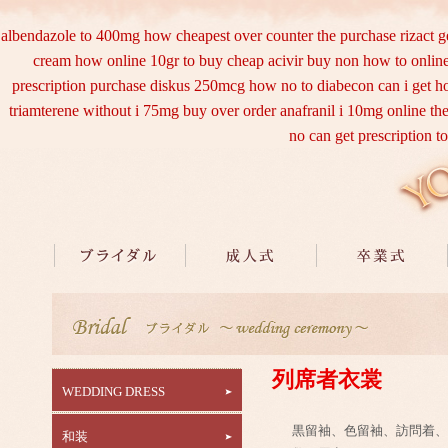
albendazole to 400mg how cheapest over counter the purchase
rizact 
cream how online 10gr to buy cheap acivir
buy non how to online
prescription purchase diskus 250mcg how no to
diabecon can i get 
triamterene without i 75mg buy
over order anafranil i 10mg online th
no can get prescription
t
列席者衣裳
WEDDING DRESS
黒留袖、色留袖、訪問着、
和装