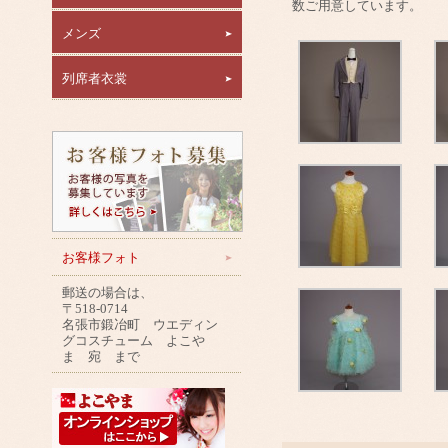
数ご用意しています。
メンズ
列席者衣裳
お客様フォト
郵送の場合は、
〒518-0714
名張市鍛冶町 ウエディン
グコスチューム よこや
ま 宛 まで